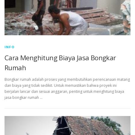
INFO
Cara Menghitung Biaya Jasa Bongkar
Rumah
Bongkar rumah adalah proses yang membutuhkan perencanaan matang
dan biaya yang tidak sedikit. Untuk memastikan bahwa proyek ini
berjalan lancar dan sesuai anggaran, penting untuk menghitung biaya
jasa bongkar rumah …