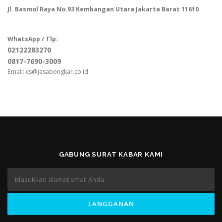
Jl. Basmol Raya No.93 Kembangan Utara Jakarta Barat 11610
WhatsApp / Tlp:
02122283270
0817-7690-3009
Email: cs@jasabongkar.co.id
GABUNG SURAT KABAR KAMI