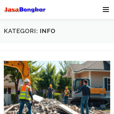
Lompat
ke
Menu
konten
HOME
LAYANAN
PROJECT
INFO
KATEGORI:
INFO
CONTACT