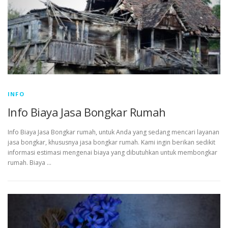
INFO
Info Biaya Jasa Bongkar Rumah
Info Biaya Jasa Bongkar rumah, untuk Anda yang sedang mencari layanan
jasa bongkar, khususnya jasa bongkar rumah. Kami ingin berikan sedikit
informasi estimasi mengenai biaya yang dibutuhkan untuk membongkar
rumah. Biaya …