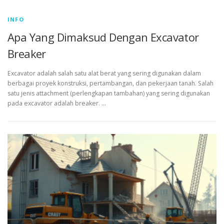
INFO
Apa Yang Dimaksud Dengan Excavator
Breaker
Excavator adalah salah satu alat berat yang sering digunakan dalam
berbagai proyek konstruksi, pertambangan, dan pekerjaan tanah. Salah
satu jenis attachment (perlengkapan tambahan) yang sering digunakan
pada excavator adalah breaker. …