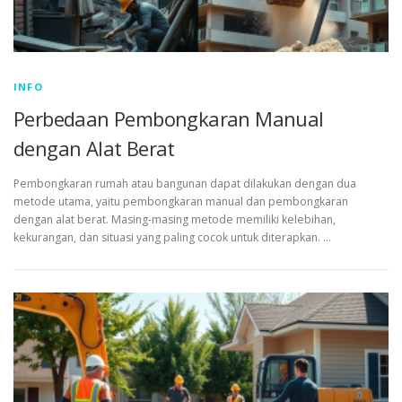
INFO
Perbedaan Pembongkaran Manual
dengan Alat Berat
Pembongkaran rumah atau bangunan dapat dilakukan dengan dua
metode utama, yaitu pembongkaran manual dan pembongkaran
dengan alat berat. Masing-masing metode memiliki kelebihan,
kekurangan, dan situasi yang paling cocok untuk diterapkan. …